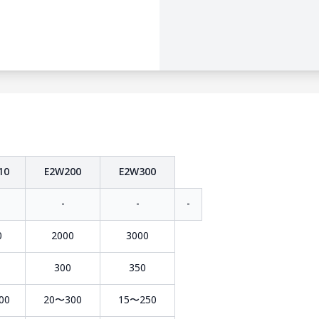
10
E2W200
E2W300
-
-
-
0
2000
3000
300
350
00
20〜300
15〜250