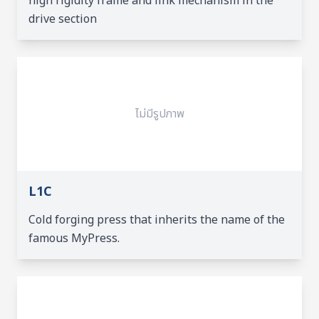
high rigidity frame and link mechanism in the
drive section
ไม่มีรูปภาพ
L1C
Cold forging press that inherits the name of the
famous MyPress.