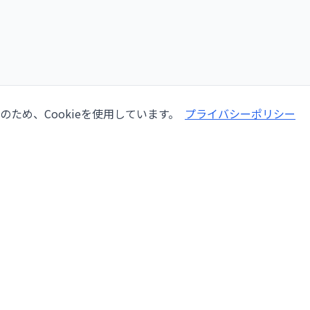
ため、Cookieを使用しています。
プライバシーポリシー
会社情報
サービ
会社概要
機械修
ー
採用情報
検査
lang,
ブログ
オーバ
お問い合わせ
設置・
利用規約
自動化