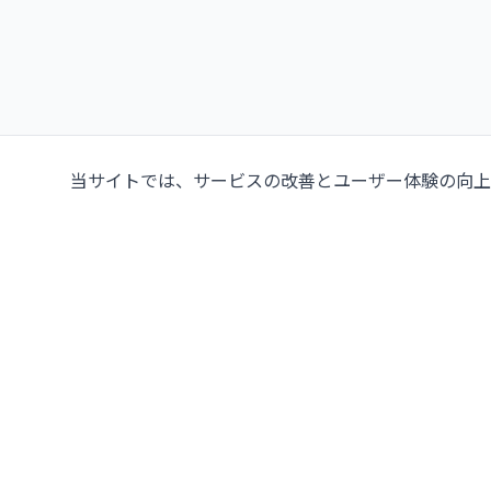
当サイトでは、サービスの改善とユーザー体験の向上の
タイにおける中古・新品
プレス機の大手サプライヤ
107/5 Thetsaban Samrong Tai 3 Rd, Samrong K
Phra Pradaeng District, Samut Prakan 10130
地図を見る