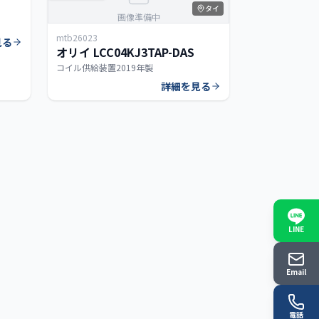
タイ
画像準備中
mtb26023
見る
オリイ LCC04KJ3TAP-DAS
コイル供給装置
2019年製
詳細を見る
LINE
Email
電話