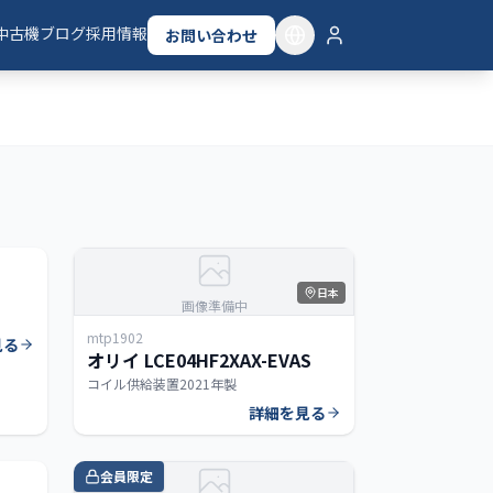
中古機
ブログ
採用情報
お問い合わせ
日本
日本
画像準備中
mtp1902
見る
オリイ LCE04HF2XAX-EVAS
コイル供給装置
2021年製
詳細を見る
タイ
会員限定