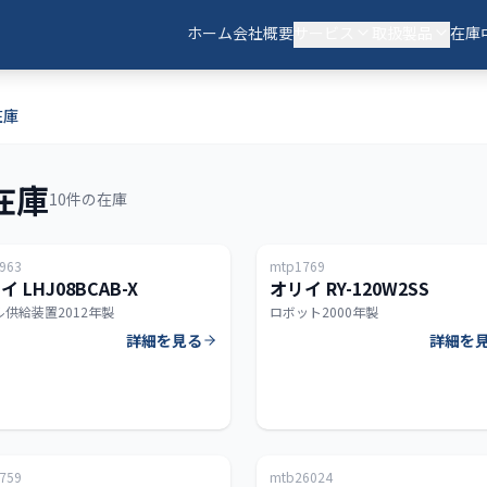
ホーム
会社概要
サービス
取扱製品
在庫
在庫
在庫
10件の在庫
日本
963
mtp1769
イ LHJ08BCAB-X
オリイ RY-120W2SS
ル供給装置
2012年製
ロボット
2000年製
詳細を見る
詳細を
日本
会員限定
759
mtb26024