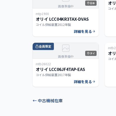
オリ
日本
画像準備中
コイ
mtp1900
オリイ LCC04KR3TAX-DVAS
コイル供給装置
2012年製
詳細を見る
会員限定
会
mtb2
オリイ
タイ
画像準備中
コイ
mtb26022
オリイ LCC06JF4TAP-EAS
コイル供給装置
2017年製
詳細を見る
←
中古機械在庫