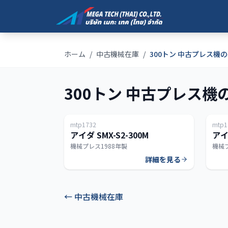
ホーム
/
中古機械在庫
/
300トン 中古プレス機
300トン 中古プレス機
日本
mtp1732
mtp1
300T
アイダ SMX-S2-300M
アイダ
機械プレス
1988年製
機械
詳細を見る
←
中古機械在庫