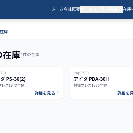
ホーム
会社概要
サービス
取扱製品
在庫
の在庫
の在庫
4件の在庫
日本
313
mtp0503
300T
 PS-30(2)
アイダ PDA-30H
プレス
1973年製
機械プレス
1976年製
詳細を見る
詳細を