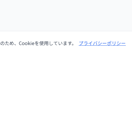
ため、Cookieを使用しています。
プライバシーポリシー
会社情報
サービ
会社概要
機械修
ー
採用情報
検査
lang,
ブログ
オーバ
お問い合わせ
設置・
利用規約
自動化