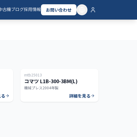
中古機
ブログ
採用情報
お問い合わせ
日本
タイ
mtb25013
300T
300T
コマツ L1B-300-3BM(L)
機械プレス
2004年製
見る
詳細を見る