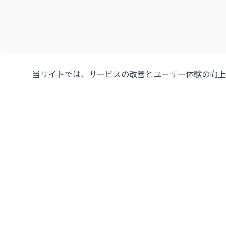
当サイトでは、サービスの改善とユーザー体験の向上の
タイにおける中古・新品
プレス機の大手サプライヤ
107/5 Thetsaban Samrong Tai 3 Rd, Samrong K
Phra Pradaeng District, Samut Prakan 10130
地図を見る