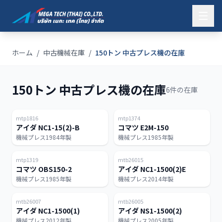
ホーム
/
中古機械在庫
/
150トン 中古プレス機の在庫
150トン 中古プレス機の在庫
6件の在庫
日本
日本
150T
150T
mtp1816
mtp1374
アイダ NC1-15(2)-B
コマツ E2M-150
機械プレス
1984年製
機械プレス
1985年製
日本
タイ
会員限定
150T
150T
mtp1319
mtb26015
コマツ OBS150-2
アイダ NC1-1500(2)E
機械プレス
1985年製
機械プレス
2014年製
タイ
タイ
会員限定
会員限定
150T
150T
mtb26007
mtb26005
アイダ NC1-1500(1)
アイダ NS1-1500(2)
機械プレス
2012年製
機械プレス
2005年製