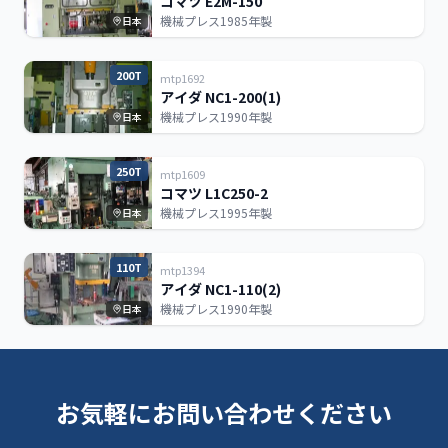
コマツ E2M-150
機械プレス
1985年製
日本
200T
mtp1692
アイダ NC1-200(1)
機械プレス
1990年製
日本
250T
mtp1609
コマツ L1C250-2
機械プレス
1995年製
日本
110T
mtp1394
アイダ NC1-110(2)
機械プレス
1990年製
日本
お気軽にお問い合わせください