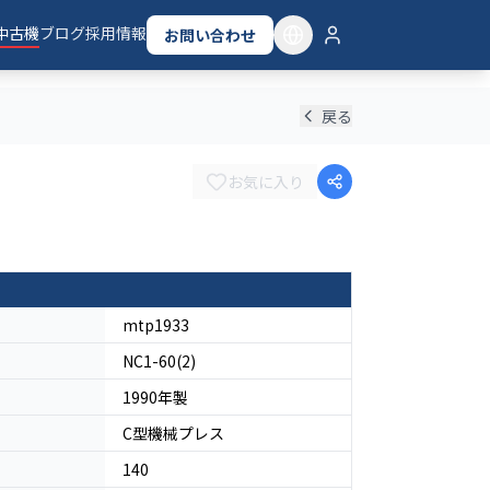
中古機
ブログ
採用情報
お問い合わせ
戻る
お気に入り
mtp1933
NC1-60(2)
1990
年製
C型機械プレス
140