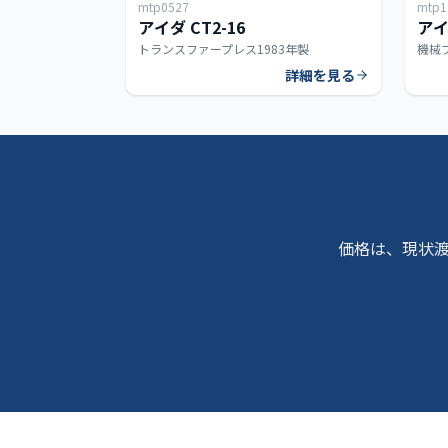
mtp0527
mtp1
160T
アイダ CT2-16
アイダ
トランスファープレス
1983年製
機械
詳細を見る
価格は、現状