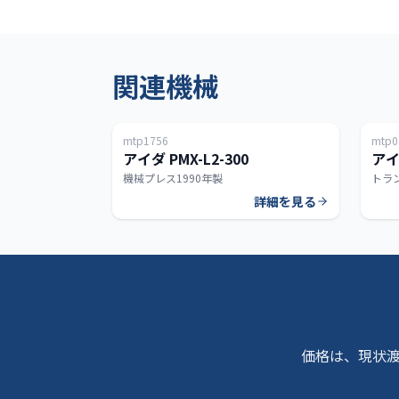
関連機械
日本
mtp1756
mtp0
300T
アイダ PMX-L2-300
アイ
機械プレス
1990年製
トラ
詳細を見る
価格は、現状