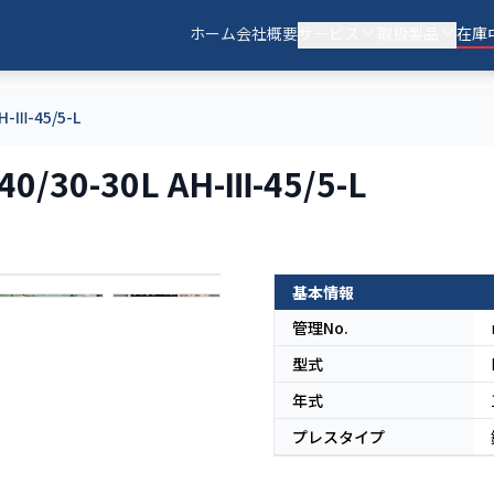
ホーム
会社概要
サービス
取扱製品
在庫
H-Ⅲ-45/5-L
30-30L AH-Ⅲ-45/5-L
基本情報
日本
管理No.
型式
年式
プレスタイプ