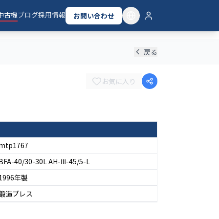
中古機
ブログ
採用情報
お問い合わせ
戻る
お気に入り
mtp1767
BFA-40/30-30L AH-Ⅲ-45/5-L
1996
年製
鍛造プレス