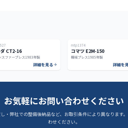
日本
527
mtp1374
160T
ダ CT2-16
コマツ E2M-150
ンスファープレス
1983年製
機械プレス
1985年製
詳細を見る
詳細を
お気軽にお問い合わせください
渡し・弊社での整備後納品など、お取引条件により異なります。
わせください。