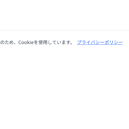
ため、Cookieを使用しています。
プライバシーポリシー
会社情報
サービ
会社概要
機械修
ー
採用情報
検査
lang,
ブログ
オーバ
お問い合わせ
設置・
利用規約
自動化