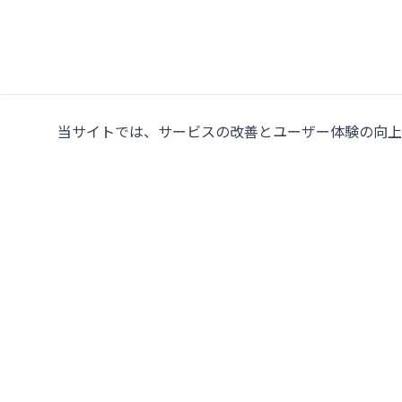
当サイトでは、サービスの改善とユーザー体験の向上の
タイにおける中古・新品
プレス機の大手サプライヤ
107/5 Thetsaban Samrong Tai 3 Rd, Samrong K
Phra Pradaeng District, Samut Prakan 10130
地図を見る