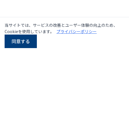
当サイトでは、サービスの改善とユーザー体験の向上のため、
Cookieを使用しています。
プライバシーポリシー
同意する
LINE
Email
電話
WhatsApp
タイにおける中古・新品
プレス機の大手サプライヤー
107/5 Thetsaban Samrong Tai 3 Rd, Samrong Klang,
Phra Pradaeng District, Samut Prakan 10130
地図を見る