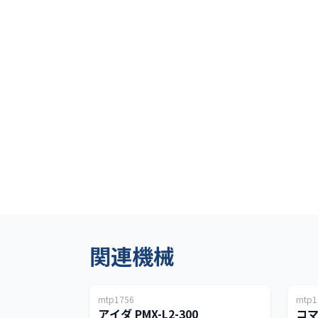
関連機械
日本
mtp1756
mtp1
300T
アイダ PMX-L2-300
コマ