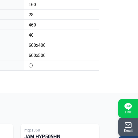
160
28
460
40
600x400
600x500
○
LINE
日本
日本
mtp1968
200T
5T
Email
JAM HYP505HN