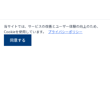
当サイトでは、サービスの改善とユーザー体験の向上のため、
Cookieを使用しています。
プライバシーポリシー
同意する
LINE
Email
電話
WhatsApp
タイにおける中古・新品
プレス機の大手サプライヤー
107/5 Thetsaban Samrong Tai 3 Rd, Samrong Klang,
Phra Pradaeng District, Samut Prakan 10130
地図を見る