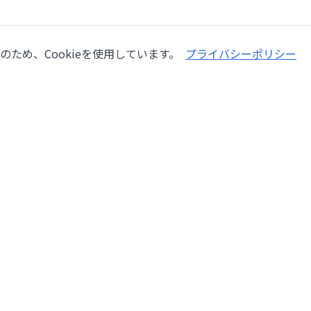
ため、Cookieを使用しています。
プライバシーポリシー
会社情報
サービ
会社概要
機械修
ー
採用情報
検査
lang,
ブログ
オーバ
お問い合わせ
設置・
利用規約
自動化
プライバシーポリシー
中古機
委託販