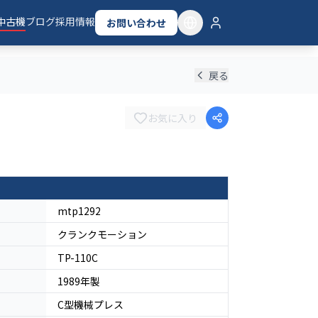
中古機
ブログ
採用情報
お問い合わせ
戻る
お気に入り
mtp1292
クランクモーション
TP-110C
1989
年製
C型機械プレス