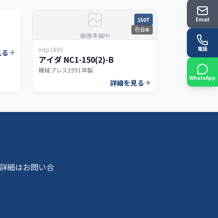
250T
150T
Email
日本
画像準備中
電話
mtp1885
見る
アイダ NC1-150(2)-B
機械プレス
1991年製
WhatsApp
詳細を見る
詳細はお問い合