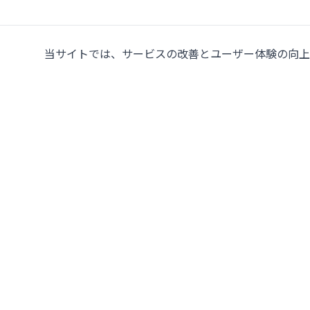
当サイトでは、サービスの改善とユーザー体験の向上の
タイにおける中古・新品
プレス機の大手サプライヤ
107/5 Thetsaban Samrong Tai 3 Rd, Samrong K
Phra Pradaeng District, Samut Prakan 10130
地図を見る