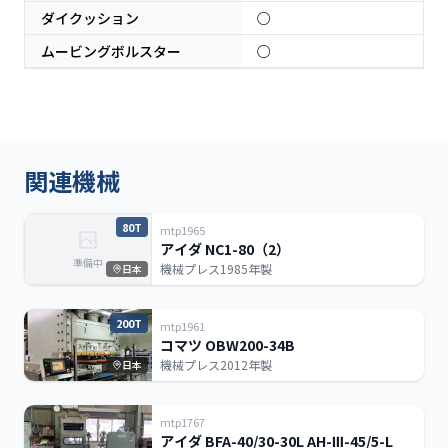
ダイクッション
○
ムービングボルスター
○
関連機械
80T
mtp1965
アイダ NC1-80（2）
準備中
機械プレス
1985年製
日本
200T
mtp1961
コマツ OBW200-34B
機械プレス
2012年製
日本
mtp1767
アイダ BFA-40/30-30L AH-Ⅲ-45/5-L