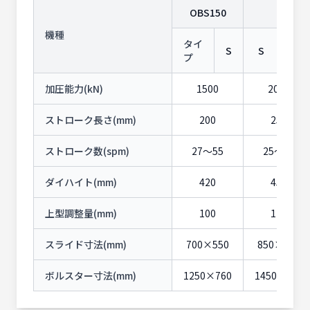
OBS150
OB
機種
タイ
S
S
L
プ
加圧能力(kN)
1500
2000
ストローク長さ(mm)
200
250
ストローク数(spm)
27〜55
25〜50
ダイハイト(mm)
420
450
上型調整量(mm)
100
120
スライド寸法(mm)
700×550
850×650
ボルスター寸法(mm)
1250×760
1450×840