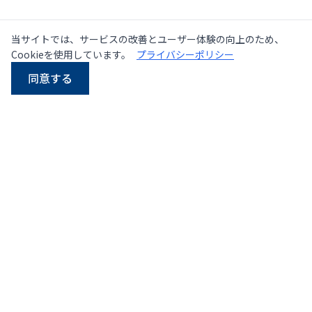
当サイトでは、サービスの改善とユーザー体験の向上のため、
Cookieを使用しています。
プライバシーポリシー
同意する
LINE
Email
電話
WhatsApp
タイにおける中古・新品
プレス機の大手サプライヤー
107/5 Thetsaban Samrong Tai 3 Rd, Samrong Klang,
Phra Pradaeng District, Samut Prakan 10130
地図を見る