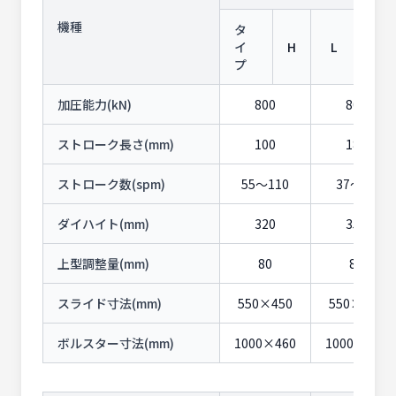
機種
タ
イ
H
L
L
プ
加圧能力(kN)
800
800
ストローク長さ(mm)
100
180
ストローク数(spm)
55〜110
37〜75
ダイハイト(mm)
320
350
上型調整量(mm)
80
80
スライド寸法(mm)
550×450
550×450
ボルスター寸法(mm)
1000×460
1000×600