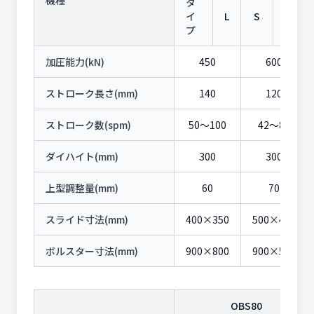
タ
イ
L
S
H
プ
加圧能力(kN)
450
600
ストローク長さ(mm)
140
120
ストローク数(spm)
50〜100
42〜85
ダイハイト(mm)
300
300
上型調整量(mm)
60
70
スライド寸法(mm)
400×350
500×400
ボルスター寸法(mm)
900×800
900×550
OBS80