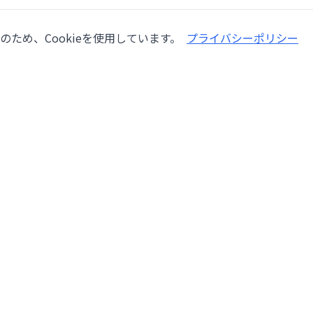
ため、Cookieを使用しています。
プライバシーポリシー
会社情報
サービ
会社概要
機械修
ー
採用情報
検査
lang,
ブログ
オーバ
お問い合わせ
設置・
利用規約
自動化
プライバシーポリシー
中古機
委託販
新品機