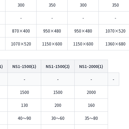
300
350
300
350
-
-
-
-
870×400
950×480
950×480
1070×520
1070×520
1150×600
1150×600
1360×680
1)
NS1-1500(1)
NS1-1500(2)
NS1-2000(1)
-
-
-
-
1500
1500
2000
130
200
160
40〜90
30〜60
35〜80