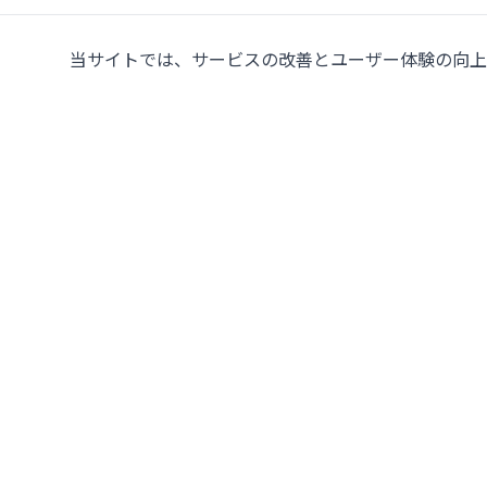
当サイトでは、サービスの改善とユーザー体験の向上の
タイにおける中古・新品
プレス機の大手サプライヤ
107/5 Thetsaban Samrong Tai 3 Rd, Samrong K
Phra Pradaeng District, Samut Prakan 10130
地図を見る