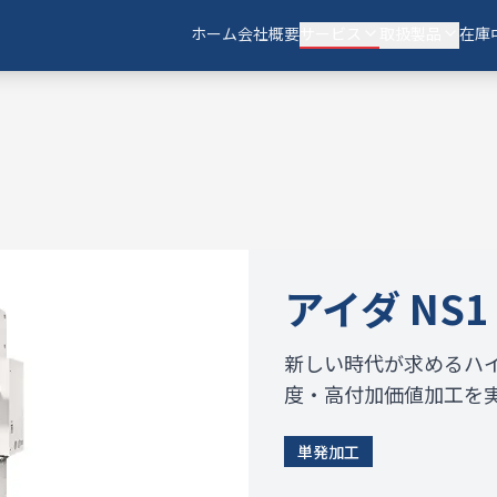
ホーム
会社概要
サービス
取扱製品
在庫
アイダ
NS1
新しい時代が求めるハ
度・高付加価値加工を
単発加工