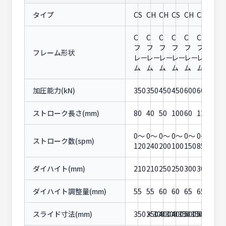
タイプ
CS
CH
CH
CS
CH
CS
C
C
C
C
C
C
フ
フ
フ
フ
フ
フ
フレーム形状
レー
レー
レー
レー
レー
レー
ム
ム
ム
ム
ム
ム
加圧能力(kN)
350
350
450
450
600
600
ストローク長さ(mm)
80
40
50
100
60
120
0〜
0〜
0〜
0〜
0〜
0〜
ストローク数(spm)
120
240
200
100
150
85
ダイハイト(mm)
210
210
250
250
300
300
ダイハイト調整量(mm)
55
55
60
60
65
65
スライド寸法(mm)
350×300
350×300
400×350
400×350
500×400
500×40