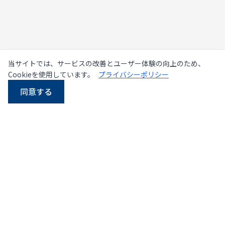
当サイトでは、サービスの改善とユーザー体験の向上のため、
Cookieを使用しています。
プライバシーポリシー
同意する
LINE
Email
電話
WhatsApp
タイにおける中古・新品
プレス機の大手サプライヤー
107/5 Thetsaban Samrong Tai 3 Rd, Samrong Klang,
Phra Pradaeng District, Samut Prakan 10130
地図を見る