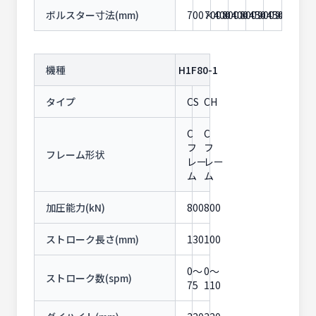
ボルスター寸法(mm)
700×400
700×400
800×450
800×450
900×550
900×55
機種
H1F80-1
タイプ
CS
CH
C
C
フ
フ
フレーム形状
レー
レー
ム
ム
加圧能力(kN)
800
800
ストローク長さ(mm)
130
100
0〜
0〜
ストローク数(spm)
75
110