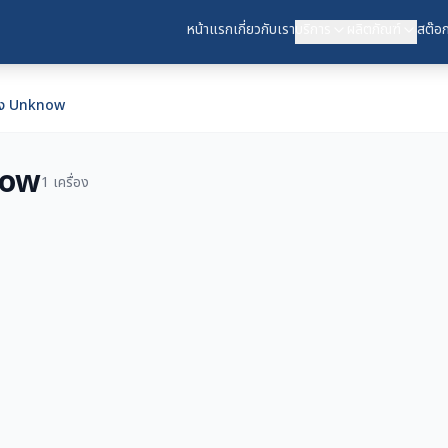
หน้าแรก
เกี่ยวกับเรา
บริการ
ผลิตภัณฑ์
สต๊อก
สอง Unknow
now
1 เครื่อง