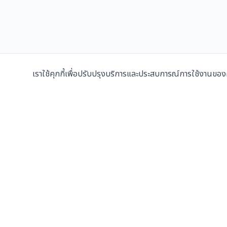
เราใช้คุกกี้เพื่อปรับปรุงบริการและประสบการณ์การใช้งานขอ
ผู้จำหน่ายเครื่องเพรสมือสองและเครื่องใหม่
ชั้นนำในประ
107/5 หมู่ 8 ซ.เทศบาลสำโรงใต้ 3 ถ.ปู่เจ้าสมิงพราย
ต.สำโรงกลาง อ.พระประแดง จ.สมุทรปราการ 10130
ดูแผนที่