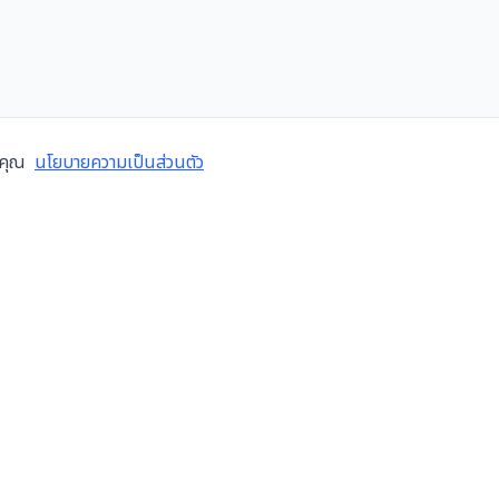
งคุณ
นโยบายความเป็นส่วนตัว
ข้อมูลบริษัท
บริการ
เกี่ยวกับเรา
ซ่อมเคร
เทศไทย
สมัครงาน
ตรวจส
บล็อก
โอเวอร
ติดต่อเรา
ติดตั้ง
ข้อกำหนดการใช้งาน
ระบบอัต