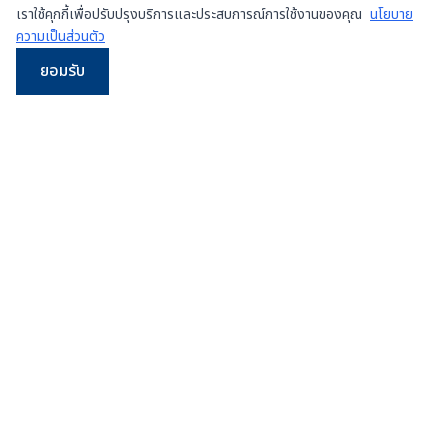
เราใช้คุกกี้เพื่อปรับปรุงบริการและประสบการณ์การใช้งานของคุณ
นโยบาย
ความเป็นส่วนตัว
ยอมรับ
LINE
WhatsApp
โทร
Email
ผู้จำหน่ายเครื่องเพรสมือสองและเครื่องใหม่
ชั้นนำใน
ประเทศไทย
107/5 หมู่ 8 ซ.เทศบาลสำโรงใต้ 3 ถ.ปู่เจ้าสมิงพราย
ต.สำโรงกลาง อ.พระประแดง จ.สมุทรปราการ 10130
ดูแผนที่