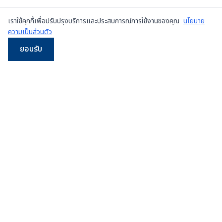
เราใช้คุกกี้เพื่อปรับปรุงบริการและประสบการณ์การใช้งานของคุณ
นโยบาย
ความเป็นส่วนตัว
ยอมรับ
LINE
WhatsApp
โทร
Email
ผู้จำหน่ายเครื่องเพรสมือสองและเครื่องใหม่
ชั้นนำใน
ประเทศไทย
107/5 หมู่ 8 ซ.เทศบาลสำโรงใต้ 3 ถ.ปู่เจ้าสมิงพราย
ต.สำโรงกลาง อ.พระประแดง จ.สมุทรปราการ 10130
ดูแผนที่