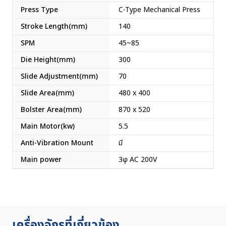
Press Type
C-Type Mechanical Press
Stroke Length(mm)
140
SPM
45~85
Die Height(mm)
300
Slide Adjustment(mm)
70
Slide Area(mm)
480 x 400
Bolster Area(mm)
870 x 520
Main Motor(kw)
5.5
Anti-Vibration Mount
มี
Main power
3φ AC 200V
เครื่องจักรที่เกี่ยวข้อง