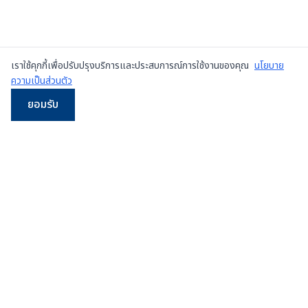
เราใช้คุกกี้เพื่อปรับปรุงบริการและประสบการณ์การใช้งานของคุณ
นโยบาย
ความเป็นส่วนตัว
ยอมรับ
LINE
WhatsApp
โทร
Email
ผู้จำหน่ายเครื่องเพรสมือสองและเครื่องใหม่
ชั้นนำใน
ประเทศไทย
107/5 หมู่ 8 ซ.เทศบาลสำโรงใต้ 3 ถ.ปู่เจ้าสมิงพราย
ต.สำโรงกลาง อ.พระประแดง จ.สมุทรปราการ 10130
ดูแผนที่