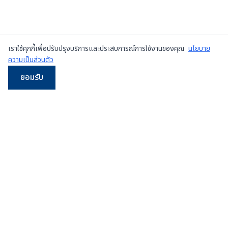
เราใช้คุกกี้เพื่อปรับปรุงบริการและประสบการณ์การใช้งานของคุณ
นโยบาย
ความเป็นส่วนตัว
ยอมรับ
LINE
WhatsApp
โทร
Email
ผู้จำหน่ายเครื่องเพรสมือสองและเครื่องใหม่
ชั้นนำใน
ประเทศไทย
107/5 หมู่ 8 ซ.เทศบาลสำโรงใต้ 3 ถ.ปู่เจ้าสมิงพราย
ต.สำโรงกลาง อ.พระประแดง จ.สมุทรปราการ 10130
ดูแผนที่