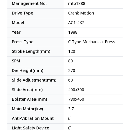
Management No.
mtp1888
Drive Type
Crank Motion
Model
AC1-4K2
Year
1988
Press Type
C-Type Mechanical Press
Stroke Length(mm)
120
SPM
80
Die Height(mm)
270
Slide Adjustment(mm)
60
Slide Area(mm)
400x300
Bolster Area(mm)
780x450
Main Motor(kw)
3.7
Anti-Vibration Mount
มี
Light Safety Device
มี