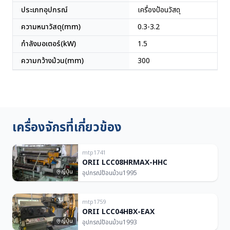
ประเภทอุปกรณ์
เครื่องป้อนวัสดุ
ความหนาวัสดุ(mm)
0.3-3.2
กำลังมอเตอร์(kW)
1.5
ความกว้างม้วน(mm)
300
เครื่องจักรที่เกี่ยวข้อง
mtp1741
ORII LCC08HRMAX-HHC
ญี่ปุ่น
อุปกรณ์ป้อนม้วน
1995
mtp1759
ORII LCC04HBX-EAX
ญี่ปุ่น
อุปกรณ์ป้อนม้วน
1993