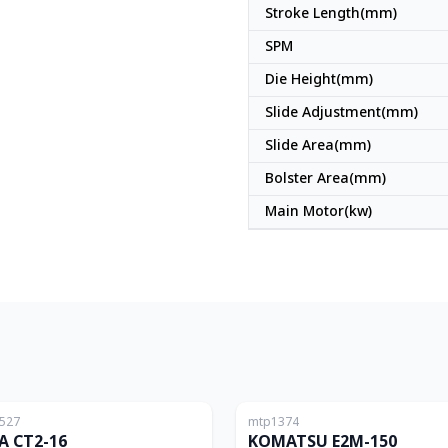
Stroke Length(mm)
SPM
Die Height(mm)
Slide Adjustment(mm)
Slide Area(mm)
Bolster Area(mm)
Main Motor(kw)
ญี่ปุ่น
527
mtp1374
160T
A CT2-16
KOMATSU E2M-150