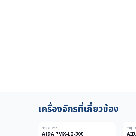
เครื่องจักรที่เกี่ยวข้อง
ญี่ปุ่น
mtp1756
mtp0
300T
AIDA PMX-L2-300
AID