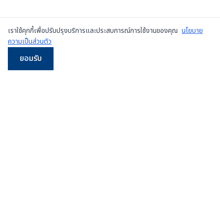
เราใช้คุกกี้เพื่อปรับปรุงบริการและประสบการณ์การใช้งานของคุณ
นโยบาย
ความเป็นส่วนตัว
ยอมรับ
LINE
WhatsApp
โทร
Email
ผู้จำหน่ายเครื่องเพรสมือสองและเครื่องใหม่
ชั้นนำใน
ประเทศไทย
107/5 หมู่ 8 ซ.เทศบาลสำโรงใต้ 3 ถ.ปู่เจ้าสมิงพราย
ต.สำโรงกลาง อ.พระประแดง จ.สมุทรปราการ 10130
ดูแผนที่