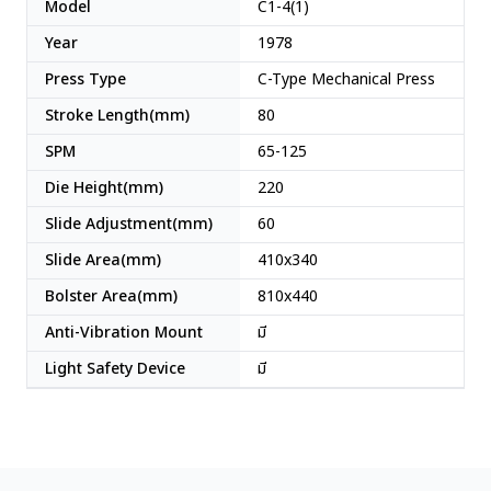
Model
C1-4(1)
Year
1978
Press Type
C-Type Mechanical Press
Stroke Length(mm)
80
SPM
65-125
Die Height(mm)
220
Slide Adjustment(mm)
60
Slide Area(mm)
410x340
Bolster Area(mm)
810x440
Anti-Vibration Mount
มี
Light Safety Device
มี