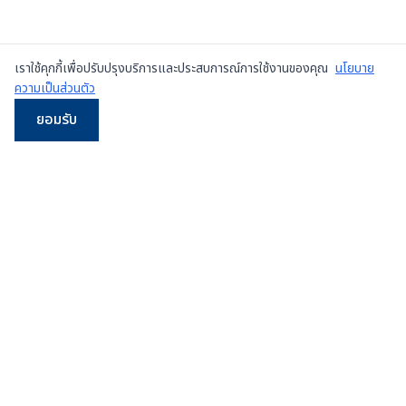
เราใช้คุกกี้เพื่อปรับปรุงบริการและประสบการณ์การใช้งานของคุณ
นโยบาย
ความเป็นส่วนตัว
ยอมรับ
LINE
WhatsApp
โทร
Email
ผู้จำหน่ายเครื่องเพรสมือสองและเครื่องใหม่
ชั้นนำใน
ประเทศไทย
107/5 หมู่ 8 ซ.เทศบาลสำโรงใต้ 3 ถ.ปู่เจ้าสมิงพราย
ต.สำโรงกลาง อ.พระประแดง จ.สมุทรปราการ 10130
ดูแผนที่