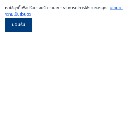
เราใช้คุกกี้เพื่อปรับปรุงบริการและประสบการณ์การใช้งานของคุณ
นโยบาย
ความเป็นส่วนตัว
ยอมรับ
LINE
WhatsApp
โทร
Email
ผู้จำหน่ายเครื่องเพรสมือสองและเครื่องใหม่
ชั้นนำใน
ประเทศไทย
107/5 หมู่ 8 ซ.เทศบาลสำโรงใต้ 3 ถ.ปู่เจ้าสมิงพราย
ต.สำโรงกลาง อ.พระประแดง จ.สมุทรปราการ 10130
ดูแผนที่