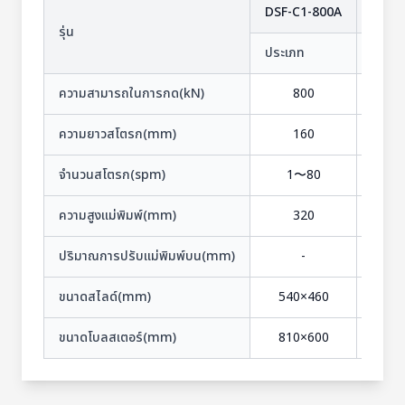
DSF-C1-800A
DSF-
รุ่น
ประเภท
ความสามารถในการกด(kN)
800
ความยาวสโตรก(mm)
160
จำนวนสโตรก(spm)
1〜80
1
ความสูงแม่พิมพ์(mm)
320
ปริมาณการปรับแม่พิมพ์บน(mm)
-
ขนาดสไลด์(mm)
540×460
63
ขนาดโบลสเตอร์(mm)
810×600
94