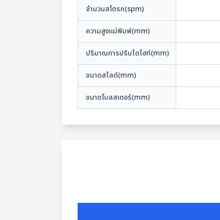
จำนวนสโตรก(spm)
ความสูงแม่พิมพ์(mm)
ปริมาณการปรับไดไฮท์(mm)
ขนาดสไลด์(mm)
ขนาดโบลสเตอร์(mm)