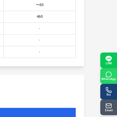
〜60
460
-
-
-
LINE
WhatsApp
โทร
Email