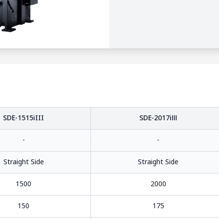
SDE-1515iIII
SDE-2017iⅢ
-
-
Straight Side
Straight Side
1500
2000
150
175