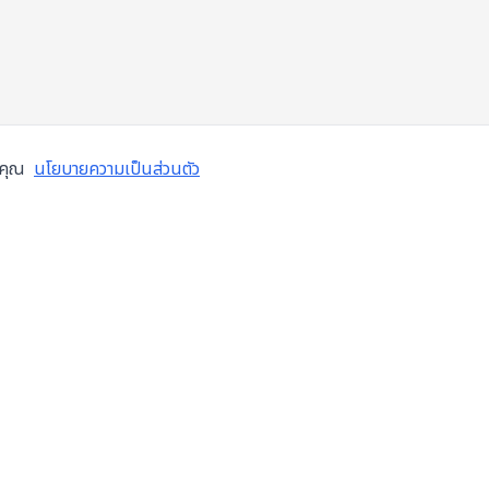
งคุณ
นโยบายความเป็นส่วนตัว
ข้อมูลบริษัท
บริการ
เกี่ยวกับเรา
ซ่อมเคร
เทศไทย
สมัครงาน
ตรวจส
บล็อก
โอเวอร
ติดต่อเรา
ติดตั้ง
ข้อกำหนดการใช้งาน
ระบบอัต