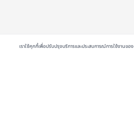
เราใช้คุกกี้เพื่อปรับปรุงบริการและประสบการณ์การใช้งานขอ
ผู้จำหน่ายเครื่องเพรสมือสองและเครื่องใหม่
ชั้นนำในประ
107/5 หมู่ 8 ซ.เทศบาลสำโรงใต้ 3 ถ.ปู่เจ้าสมิงพราย
ต.สำโรงกลาง อ.พระประแดง จ.สมุทรปราการ 10130
ดูแผนที่