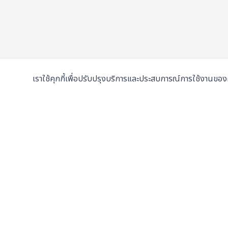
เราใช้คุกกี้เพื่อปรับปรุงบริการและประสบการณ์การใช้งานขอ
ผู้จำหน่ายเครื่องเพรสมือสองและเครื่องใหม่
ชั้นนำในประ
107/5 หมู่ 8 ซ.เทศบาลสำโรงใต้ 3 ถ.ปู่เจ้าสมิงพราย
ต.สำโรงกลาง อ.พระประแดง จ.สมุทรปราการ 10130
ดูแผนที่