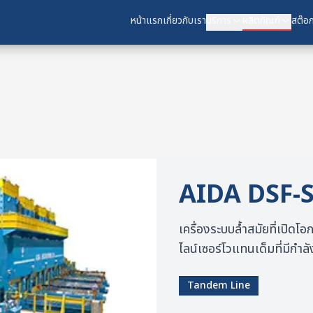
หน้าแรก
หน้าแรก
เกี่ยวกับเรา
เกี่ยวกับเรา
บริการ
บริการ
ผลิตภัณฑ์
ผลิตภัณฑ์
สต๊อก
สต๊อก
AIDA
DSF-
เครื่องระบบล้ำสมัยที่เปิด
ไลน์เซอร์โวแทนเด็มที่มีกำ
Tandem Line