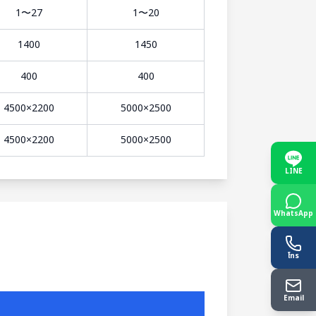
1〜27
1〜20
1400
1450
400
400
4500×2200
5000×2500
4500×2200
5000×2500
LINE
WhatsApp
โทร
Email