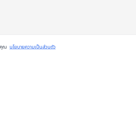
งคุณ
นโยบายความเป็นส่วนตัว
ข้อมูลบริษัท
บริการ
เกี่ยวกับเรา
ซ่อมเคร
เทศไทย
สมัครงาน
ตรวจส
บล็อก
โอเวอร
ติดต่อเรา
ติดตั้ง
ข้อกำหนดการใช้งาน
ระบบอัต