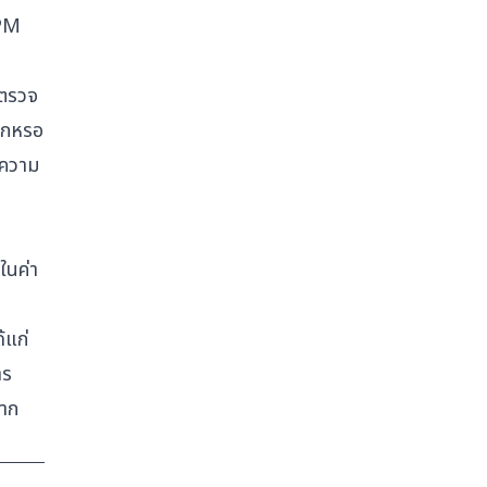
 PM
รตรวจ
สึกหรอ
่ความ
ในค่า
้แก่
าร
หาก