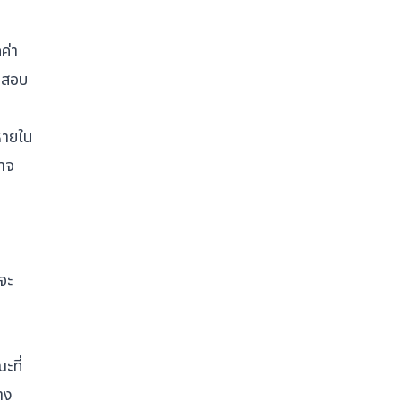
ค่า
จสอบ
หายใน
อาจ
จะ
ะที่
าง