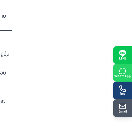
หาย
่ปุ่น
LINE
สอบ
WhatsApp
โทร
และ
Email